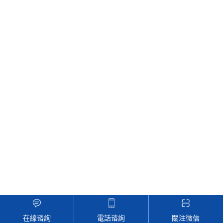
在線谘詢
電話谘詢
關注微信