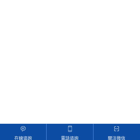
YCTS-IWG土壤水分儀
YCTS-I土壤水分儀
地址：蘇州工業園區東富路55號
郵箱 : 2524300166@qq.com
sitemap
技術支持：
化工儀器網
管理登陸
在線谘詢
電話谘詢
關注微信