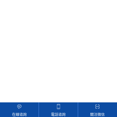
在線谘詢
電話谘詢
關注微信