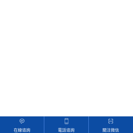
在線谘詢
電話谘詢
關注微信