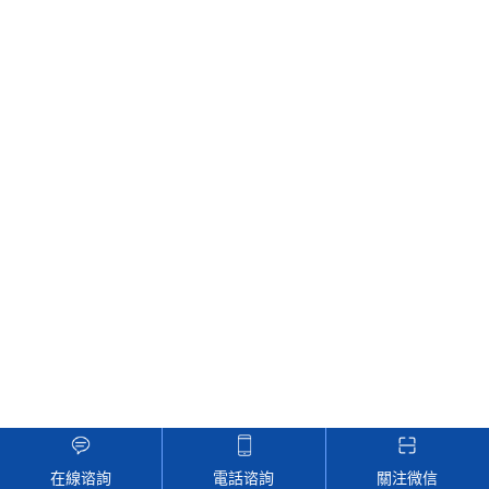
在線谘詢
電話谘詢
關注微信