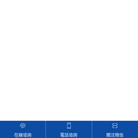
在線谘詢
電話谘詢
關注微信